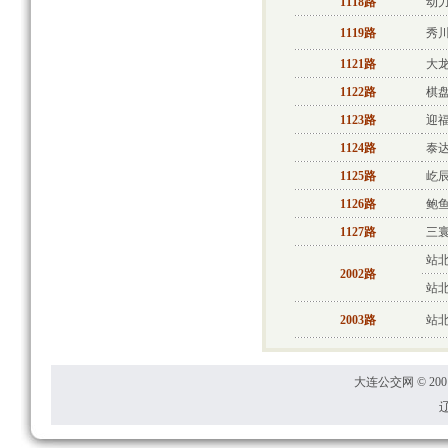
1118路
动
1119路
秀
1121路
大
1122路
棋
1123路
迎
1124路
泰
1125路
屹
1126路
鲍
1127路
三
站
2002路
站
2003路
站
大连公交网 © 2001
辽