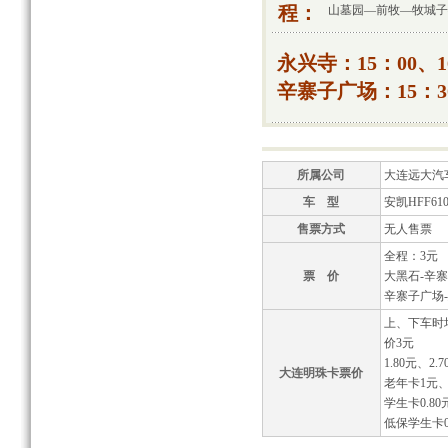
程：
山墓园—前牧—牧城子
永兴寺：15：00、1
辛寨子广场：15：30
所属公司
大连远大汽
车 型
安凯HFF610
售票方式
无人售票
全程：3元
票 价
大黑石-辛
辛寨子广场
上、下车时
价3元
1.80元、2.7
大连明珠卡票价
老年卡1元、
学生卡0.80
低保学生卡0.