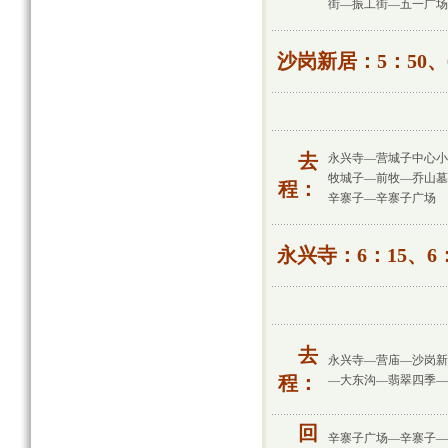
街—振工街—五一广场
沙岗新居：5：50、6
去
永兴寺—营城子中心小
牧城子—前牧—乔山墓
程：
辛寨子—辛寨子广场
永兴寺：6：15、6：
去
永兴寺—营庙—沙岗新
程：
—大东沟—翡翠四季—
回
辛寨子广场—辛寨子—