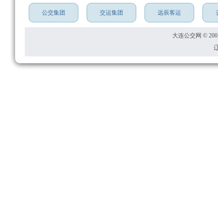
公交集团
交运集团
远辰客运
大连公交网 © 2001
辽