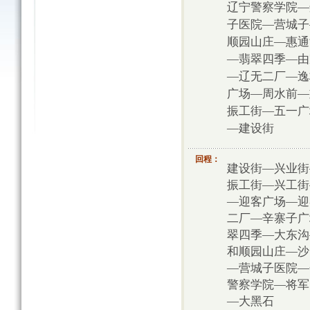
辽宁警察学院—
子医院—营城子
顺园山庄—惠通
—翡翠四季—由
—辽无二厂—逸
广场—周水前—
振工街—五一广
—建设街
回程：
建设街—兴业街
振工街—兴工街
—迎客广场—迎
二厂—辛寨子广
翠四季—大东沟
和顺园山庄—沙
—营城子医院—
警察学院—将军
—大黑石