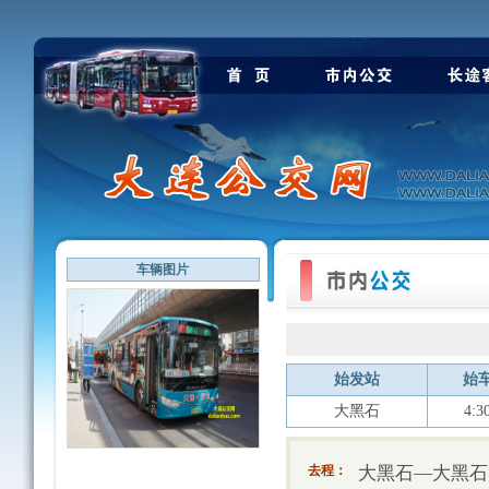
车辆图片
始发站
始
大黑石
4:3
大黑石—大黑石
去程：