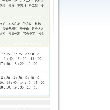
—辛寨子广场—辽无二厂—逸林街
家桥—春柳—车家村—香工街—沙
水前—迎客广场—迎客路—机场—
—天虹开发区—砬子山—银杏大道
蝶园—春田公寓—紫光华宇—老虎
、7：15、7：35、8：00、8：
、12：40、13：20、 14：00、
17：40、18：20、19：00
、8：30、8：50、9：10、9：
10、14：00、14：40、15：20、
18：50、19：30、20：10