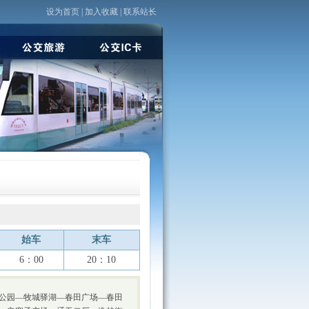
设为首页
|
加入收藏
|
联系站长
始车
末车
6：00
20：10
公园—牧城驿湖—春田广场—春田