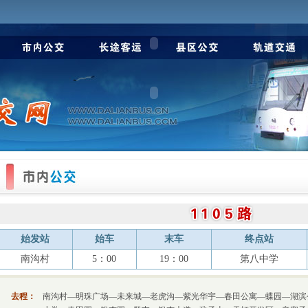
始发站
始车
末车
终点站
南沟村
5：00
19：00
第八中学
去程：
南沟村—明珠广场—未来城—老虎沟—紫光华宇—春田公寓—蝶园—湖滨