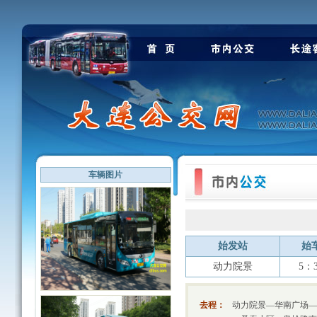
车辆图片
始发站
始
动力院景
5：
去程：
动力院景—华南广场—