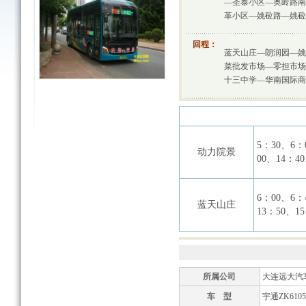
—圣泰小区—奥岭路南
革小区—姚砬路—姚砬
回程：
蓝天山庄—朗润园—姚
菜批发市场—零担市场
十三中学—华南国际商
5：30、6：
动力院景
00、14：4
6：00、6：
蓝天山庄
13：50、1
所属公司
大连远大汽
车 型
宇通ZK6105