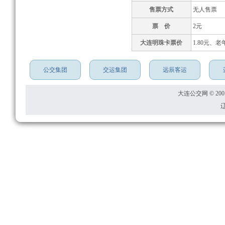
售票方式
无人售票
票 价
2元
大连明珠卡票价
1.80元、老
公交集团
交运集团
远辰客运
大连公交网 © 2001
辽