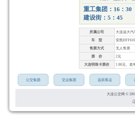
重工集团：16：30
建设街：5：45
所属公司
大连远大汽
车 型
安凯HFF610
售票方式
无人售票
票 价
2元
大连明珠卡票价
1.80元、老
公交集团
交运集团
远辰客运
大连公交网 © 2001
辽