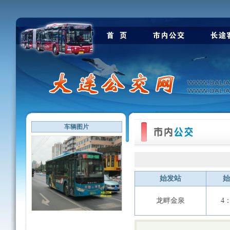
车辆图片
始发站
始
龙畔金泉
4：