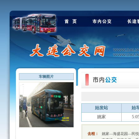
车辆图片
始发站
始
姚家
5:0
去程：
姚家—海盛花园—民悦