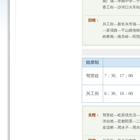
南广场—华南中学—千
香工街—沙河口火车站
回程：
兴工街—新长兴市场—
—富强路—千山路地铁
岭桥南—南关岭—民悦
始发站
驾管处
7：30、17：00
兴工街
6：30、16：00
去程：
驾管处—屹辰优生活—
洋自然—宏都熙景—二
友谊桥—周水子—周水