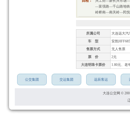
回程：
兴工街—新长兴市场—
—富强路—千山路地铁
岭桥南—南关岭—民悦
所属公司
大连远大汽
车 型
安凯HFF685
售票方式
无人售票
票 价
2元
大连明珠卡票价
1.80元、老
公交集团
交运集团
远辰客运
大连公交网 © 2001
辽