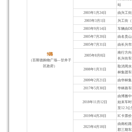
站
2003年1月24日
由兴工街
2003年3月1日
兴工街（
2003年9月14日
车辆由DD
2005年7月20日
由名贵山
2005年7月31日
由长兴市
南行方向
9路
2005年8月8日
长兴街车
（百斯德购物广场—甘井子
区政府）
取消周水
2008年1月31日
林集团车
2009年2月21日
由华林集
2017年5月30日
华林路车
由博雅中
2018年11月12日
始末车时间
至12.3
2019年4月20日
IC卡票价
由南松路
2023年4月18日
郡三期车