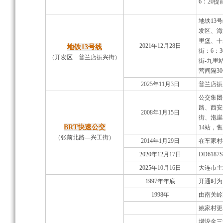
6：20提
地铁13
发区、海
里堡、十
2021年12月28日
地铁13号线
街：6：3
（开发区—普兰店振兴街）
街-九里
营间隔3
2025年11月3日
普兰店振
公交集团
路、西安
2008年1月15日
街、泡崖
BRT快速公交
14站，
（张前北路—兴工街）
2014年1月29日
在车家村
2020年12月17日
DD618
2025年10月16日
大连市主
1997年年底
开通时为
1998年
由南关岭
姚家村更
增设金三