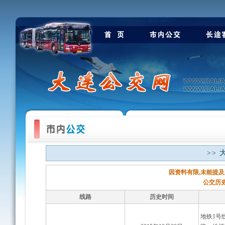
>>
因资料有限,未能提及
公交历史
线路
历史时间
地铁1号