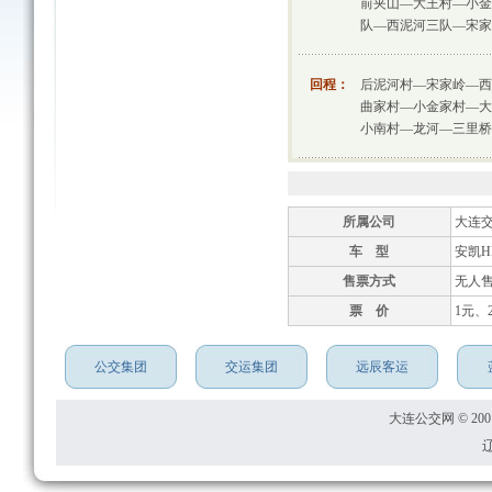
前夹山—大王村—小金
队—西泥河三队—宋家
回程：
后泥河村—宋家岭—西
曲家村—小金家村—大
小南村—龙河—三里桥
所属公司
大连
车 型
安凯HF
售票方式
无人
票 价
1元、
公交集团
交运集团
远辰客运
大连公交网 © 2001
辽