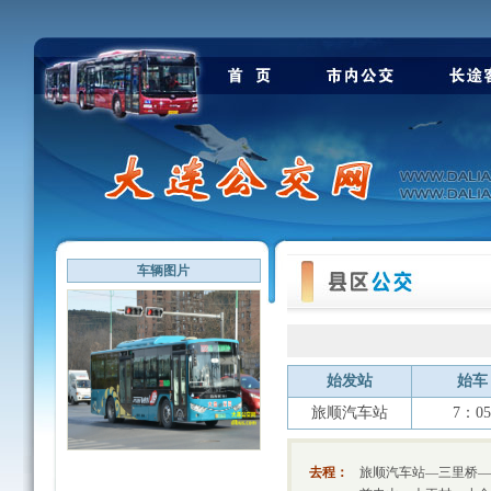
车辆图片
始发站
始车
旅顺汽车站
7：0
去程：
旅顺汽车站—三里桥—