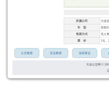
所属公司
大连
车 型
安凯HF
售票方式
无人
票 价
1元、
公交集团
交运集团
远辰客运
大连公交网 © 2001
辽