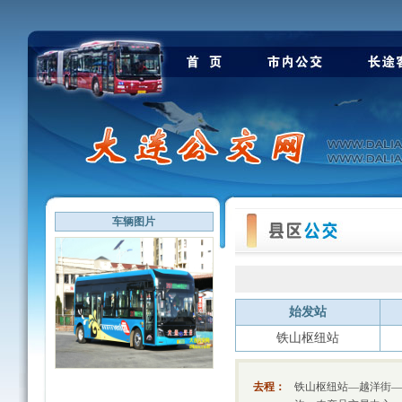
车辆图片
始发站
铁山枢纽站
去程：
铁山枢纽站—越洋街—