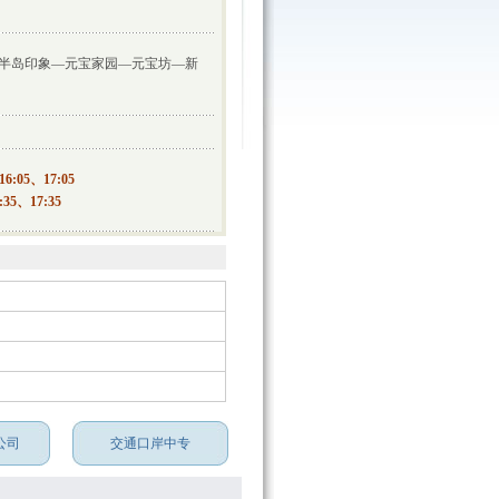
半岛印象—元宝家园—元宝坊—新
6:05、17:05
35、17:35
公司
交通口岸中专