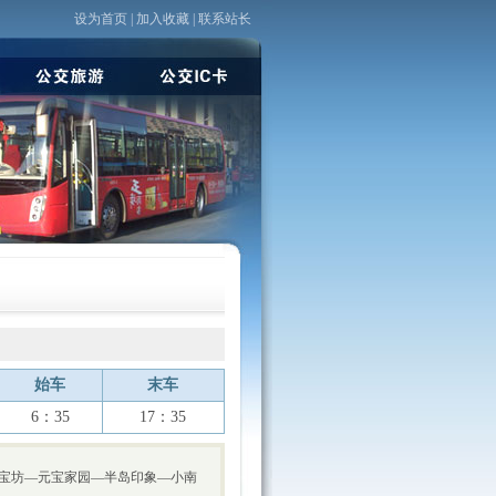
设为首页
|
加入收藏
|
联系站长
始车
末车
6：35
17：35
宝坊—元宝家园—半岛印象—小南