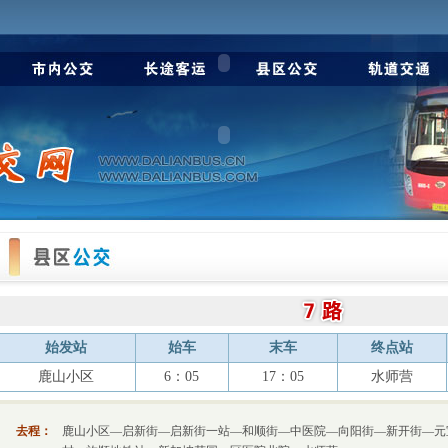
始发站
始车
末车
终点站
鹿山小区
6：05
17：05
水师营
去程：
鹿山小区—启新街—启新街一站—和顺街—中医院—向阳街—新开街—元