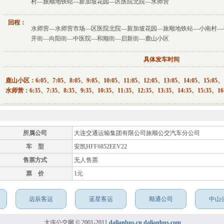
村—旅顺地铁站—新加坡花园—区医院北院—水师营
回程：
水师营—水师营市场—区医院北院—新加坡花园—旅顺地铁站—小南村—
开街—向阳街—中医院—和顺街—启新街—鹿山小区
具体发车时间
鹿山小区：6:05、7:05、8:05、9:05、10:05、11:05、12:05、13:05、14:05、15:05、1
水师营：6:35、7:35、8:35、9:35、10:35、11:35、12:35、13:35、14:35、15:35、16:
所属公司
大连交通运输集团有限公司旅顺公交汽车分公司
车 型
安凯HFF6852EEV22
售票方式
无人售票
票 价
1元
远辰客运
蓝星客运
顺通公司
中山
大连公交网 © 2001-2011
dalianbus.cn
dalianbus.com