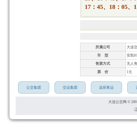
17：45、18：05、1
所属公司
大连
车 型
安凯HF
售票方式
无人
票 价
1元
公交集团
交运集团
远辰客运
大连公交网 © 2001
辽