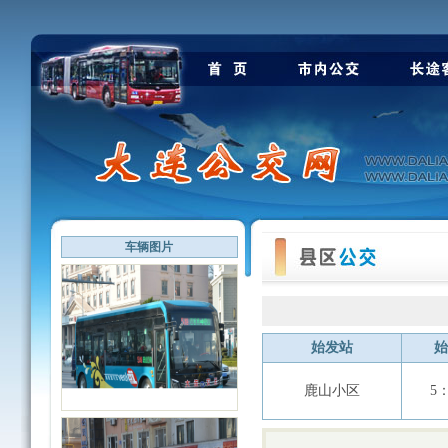
车辆图片
始发站
始
鹿山小区
5：