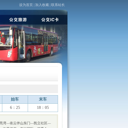
设为首页
|
加入收藏
|
联系站长
始车
末车
6：25
18：05
亮湾—依云伴山东门—凯立社区—