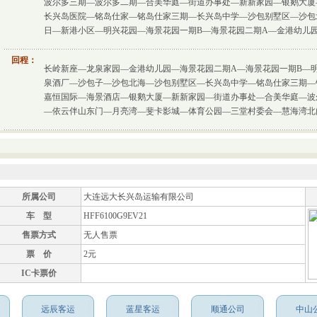
波尔多三期—波尔多二期—合美华庭—街道办事处—新新家园—银鹅大厦
长兴岛医院—铭岛仕家—铭岛仕家三期—长兴岛中学—沙包别墅区—沙包
日—新港小区—明兴花园—海景花园一期B—海景花园二期A—金港幼儿
回程：
长岭新座—龙泉家园—金港幼儿园—海景花园二期A—海景花园一期B—
泉酒厂—沙包子—沙包北海—沙包别墅区—长兴岛中学—铭岛仕家三期—
嘉恒国际—海景酒店—银鹅大厦—新新家园—街道办事处—合美华庭—波
—依云伴山东门—月亮湾—斐卡影城—体育公园—三堂村委会—慧海湾北
所属公司
大连远大长兴岛运输有限公司
车 型
HFF6100G9EV21
售票方式
无人售票
票 价
2元
IC卡票价
远辰客运
蓝星客运
顺通公司
中山