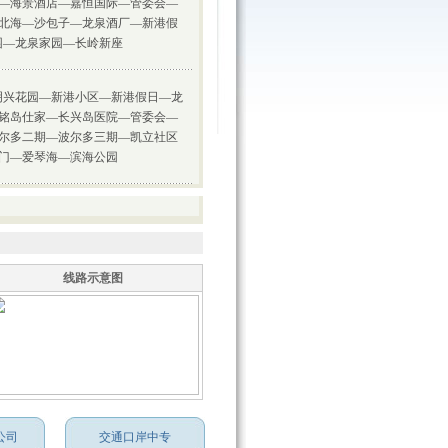
—海景酒店—嘉恒国际—管委会—
北海—沙包子—龙泉酒厂—新港假
园—龙泉家园—长岭新座
明兴花园—新港小区—新港假日—龙
铭岛仕家—长兴岛医院—管委会—
尔多二期—波尔多三期—凯立社区
门—爱琴海—滨海公园
线路示意图
公司
交通口岸中专