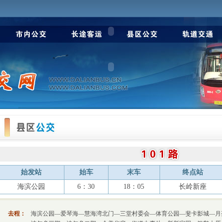
始发站
始车
末车
终点站
海滨公园
6：30
18：05
长岭新座
去程：
海滨公园—爱琴海—慧海湾北门—三堂村委会—体育公园—斐卡影城—月