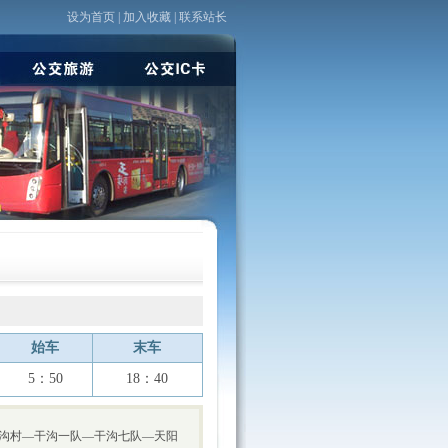
设为首页
|
加入收藏
|
联系站长
始车
末车
5：50
18：40
沟村
—干沟一队—干沟七队—天阳