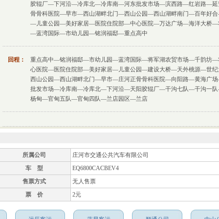
胶辊厂—
下河沿
—
冷库北
—
冷库南
—
河东批发市场
—
滨西路
—红岩路—
延
骨骨科医院—早市
—西山湖畔北门—西山公园—西山湖畔南门—百年好合
—儿童公园—美好家居—医院住院部—中心医院—万达广场—海洋大桥—
—蓝湾国际—市幼儿园—铭润福邸—重点高中
回程：
重点高中—铭润福邸—市幼儿园—蓝湾国际—将军湖农贸市场—千韵坊—
心医院—医院住院部—美好家居—儿童公园—建设大桥—天外桃源—世纪
西山公园—西山湖畔北门—早市—庄河正骨骨科医院—向阳路—黄海广场
批发市场—冷库南—冷库北—下河沿—天阳胶辊厂—干沟七队—干沟一队
杨甸—官甸五队—官甸四队—兰店园区—兰店
所属公司
庄河市交通公共汽车有限公司
车 型
EQ6800CACBEV4
售票方式
无人售票
票 价
2元