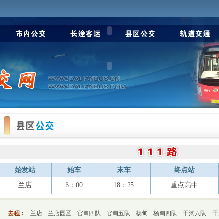
始发站
始车
末车
终点站
兰店
6：00
18：25
重点高中
去程：
兰店
—
兰店园区
—
官甸四队
—官甸五队—杨甸—
杨甸四队
—
干沟六队
—
干