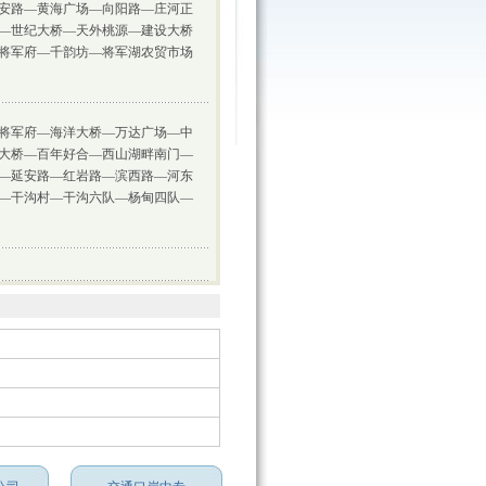
安路
—黄海广场—
向阳路
—
庄河正
—世纪大桥—天外桃源—建设大桥
将军府—千韵坊—将军湖农贸市场
将军府—海洋大桥—万达广场—中
大桥—百年好合—西山湖畔南门—
—延安路—红岩路—滨西路—河东
—干沟村—干沟六队—杨甸四队—