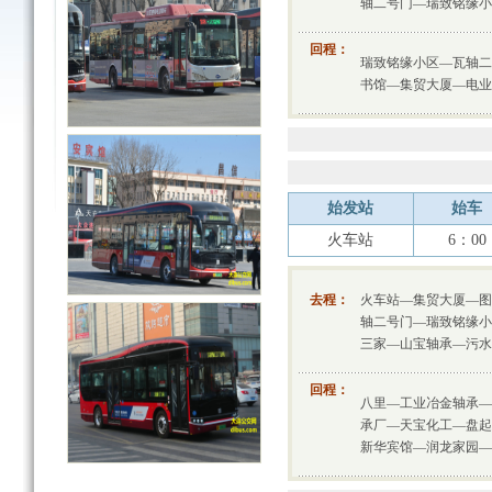
轴二号门—瑞致铭缘小
回程：
瑞致铭缘小区—瓦轴二
书馆—集贸大厦—电业
始发站
始车
火车站
6：00
去程：
火车站—集贸大厦—图
轴二号门—瑞致铭缘小
三家—山宝轴承—污水
回程：
八里—工业冶金轴承—
承厂—天宝化工—盘起
新华宾馆—润龙家园—