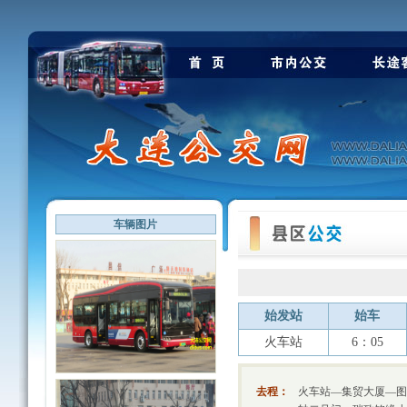
车辆图片
始发站
始车
火车站
6：05
去程：
火车站—集贸大厦—图