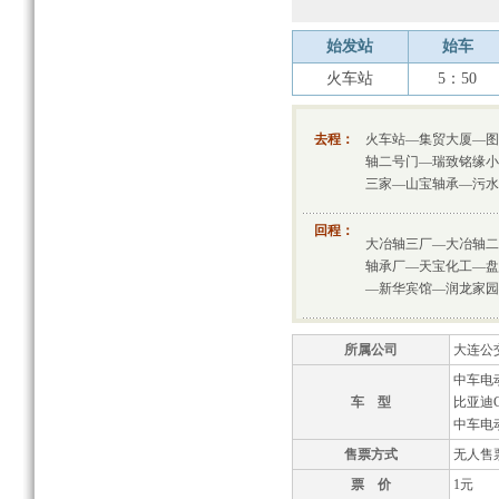
始发站
始车
火车站
5：50
去程：
火车站—集贸大厦—图
轴二号门—瑞致铭缘小
三家—山宝轴承—污水
回程：
大冶轴三厂—大冶轴二
轴承厂—天宝化工—盘
—新华宾馆—润龙家园
所属公司
大连公
中车电动T
车 型
比亚迪C
中车电动T
售票方式
无人售
票 价
1元