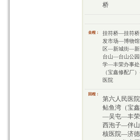
桥
挂符桥—挂符桥
去程：
发市场—博物馆
区—新城街—新
台山—台山公园
学—丰荣办事处
（宝鑫修配厂）
医院
回程：
第六人民医院
鲇鱼湾（宝鑫
—吴屯—丰荣
西泡子—伴山
核医院—济德