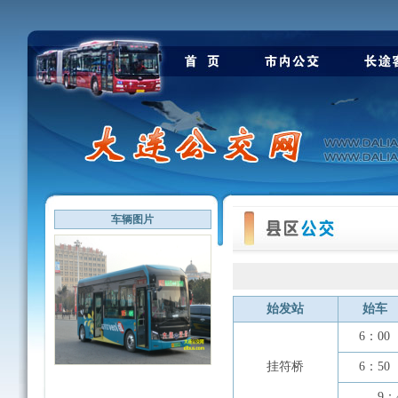
车辆图片
始发站
始车
6：00
挂符桥
6：50
9：