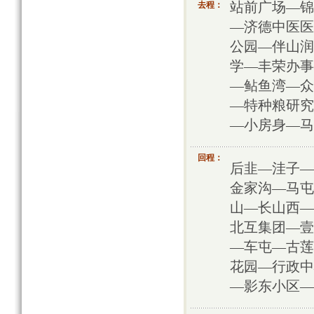
去程：
站前广场—锦
—济德中医医
公园—伴山润
学—丰荣办事
—鲇鱼湾—众
—特种粮研究
—小房身—马
回程：
后韭—洼子—
金家沟—马屯
山—长山西—
北互集团—壹
—车屯—古莲
花园—行政中
—影东小区—