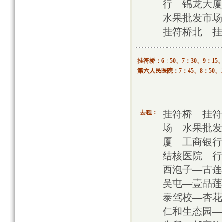
行—锦龙大厦
水果批发市场
挂符桥北—挂
挂符桥：6：50、7：30、9：15、
第六人民医院：7：45、8：50、10
去程：
挂符桥—挂符
场—水果批发
厦—工商银行
结核医院—行
西泡子—古莲
吴屯—壹品莲
泰驾校—杏花
仁和生态园—