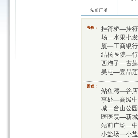
站前广场
去程：
挂符桥—挂符
场—水果批发
厦—工商银行
结核医院—行
西泡子—古莲
吴屯—壹品莲
回程：
鲇鱼湾—谷店
事处—高级中
城—台山公园
医医院—新城
站前广场—中
小盐场—小盐