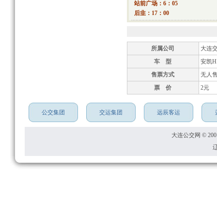
站前广场：6：05
后韭：17：00
所属公司
大连
车 型
安凯HF
售票方式
无人
票 价
2元
公交集团
交运集团
远辰客运
大连公交网 © 2001
辽