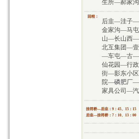
生所—郝家沟
回程：
后韭—洼子—
金家沟—马屯
山—长山西—
北互集团—壹
—车屯—古—
仙花园—行政
街—影东小区
院—磷肥厂—
家具公司—汽
挂符桥—后韭：9：45、15：15
后韭—挂符桥：7：10、13：00