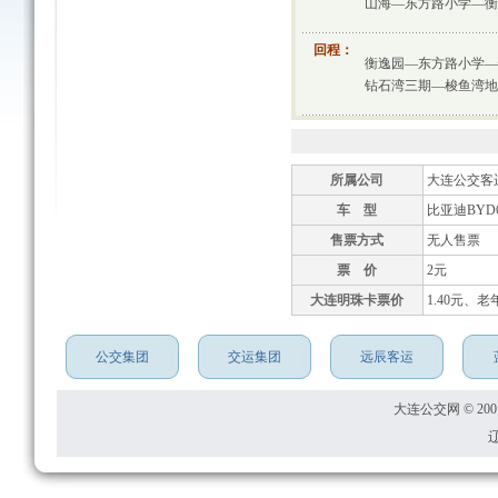
山海—东方路小学—衡
回程：
衡逸园—东方路小学—
钻石湾三期—梭鱼湾地
所属公司
大连公交客
车 型
比亚迪BYD6
售票方式
无人售票
票 价
2元
大连明珠卡票价
1.40元、老
公交集团
交运集团
远辰客运
大连公交网 © 2001
辽