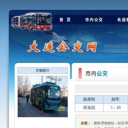
车辆图片
始发站
始车
衡逸园
5：40
去程：
梭鱼湾地铁站—钻石湾