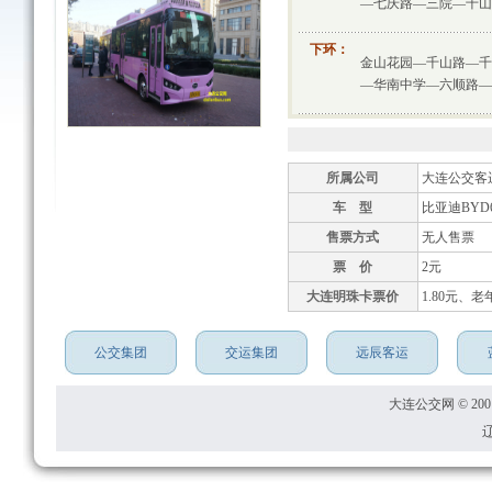
—七庆路—三院—千山
下环：
金山花园—千山路—千
—华南中学—六顺路—
所属公司
大连公交客
车 型
比亚迪BYD6
售票方式
无人售票
票 价
2元
大连明珠卡票价
1.80元、老
公交集团
交运集团
远辰客运
大连公交网 © 2001
辽