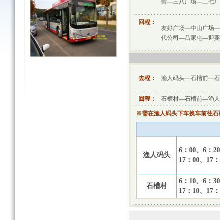
街—三八广场—二七广
回程：
友好广场—中山广场—
代公司—吕家屯—迎宾
去程：
渔人码头—石槽前—石
回程：
石槽村—石槽前—渔人
※需在渔人码头下车换车前往石槽
6：00、6：2
渔人码头
17：00、17：
6：10、6：3
石槽村
17：10、17：