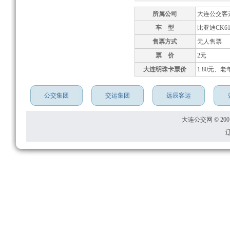
所属公司
大连公交客
车 型
比亚迪CK61
售票方式
无人售票
票 价
2元
大连明珠卡票价
1.80元、老
公交集团
交运集团
远辰客运
大连公交网 © 2001
辽