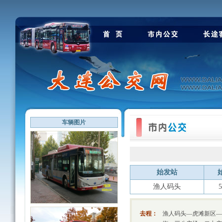
车辆图片
始发站
渔人码头
5
去程：
渔人码头—虎滩新区—