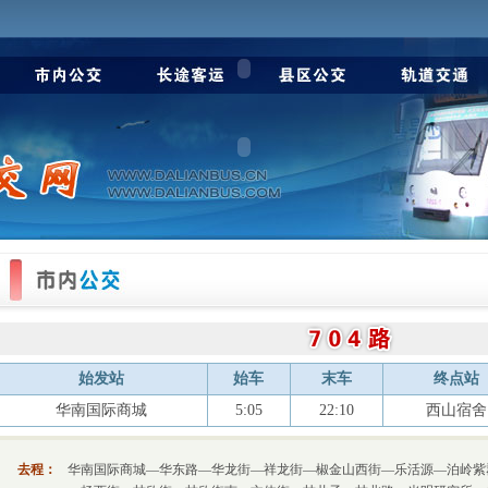
始发站
始车
末车
终点站
华南国际商城
5:05
22:10
西山宿舍
去程：
华南国际商城—华东路—华龙街—祥龙街—椒金山西街—乐活源—泊岭紫