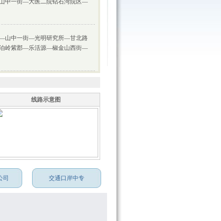
山中一街—大医二院钻石湾院区—
—山中一街—光明研究所—甘北路
泊岭紫郡—乐活源—椒金山西街—
线路示意图
公司
交通口岸中专