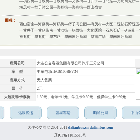
—杨西街—甘欣街—甘欣街南—文体街—甘井子—甘北路—光明研究所—
海茂村—蟹子湾公园—海鸥街—海燕街—西山宿舍
回程：
西山宿舍—海燕街—海鸥街—蟹子湾公园—海茂村—大医二院钻石湾院区
—甘井子—甘欣街南—甘欣街—杨西街—大化医院—石灰石矿—矿前街—
祥龙街—华龙街—华东路—华南国际商城—华南广场—华南国际商城
所属公司
大连公交客运集团有限公司汽车三分公司
车 型
中车电动TEG6105BEV34
售票方式
无人售票
票 价
2元
大连明珠卡票价
1.80元、老年卡1元、学生卡0.80元、低保学生卡0.60元
远辰客运
蓝星客运
顺通公司
中山
大连公交网 © 2001-2011
dalianbus.cn
dalianbus.com
辽ICP备11015513号