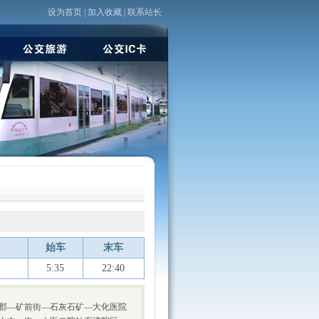
设为首页
|
加入收藏
|
联系站长
始车
末车
5:35
22:40
郡—矿前街—石灰石矿—大化医院