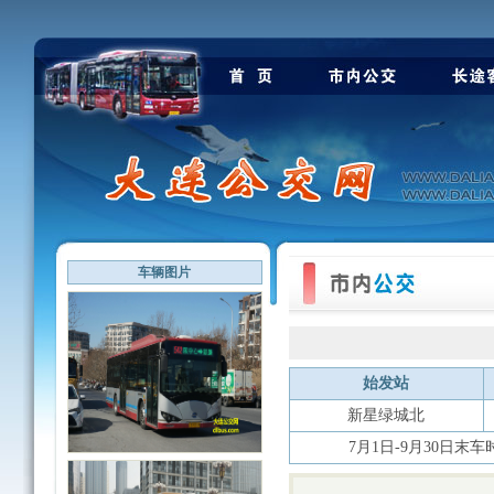
车辆图片
始发站
新星绿城北
7月1日-9月30日末车