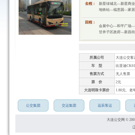
去程：
新星绿城北—新星商业
地铁站—福意园—家居
回程：
会展中心—和平广场—
甘井子区政府—新昌街
所属公司
大连公交客
车 型
比亚迪CK61
售票方式
无人售票
票 价
2元
大连明珠卡票价
1.80元、老
公交集团
交运集团
远辰客运
大连公交网 © 2001
辽