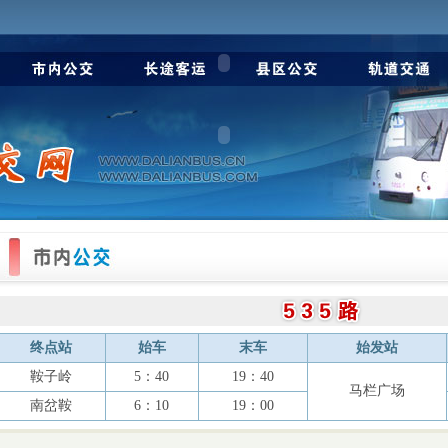
终点站
始车
末车
始发站
鞍子岭
5：40
19：40
马栏广场
南岔鞍
6：10
19：00