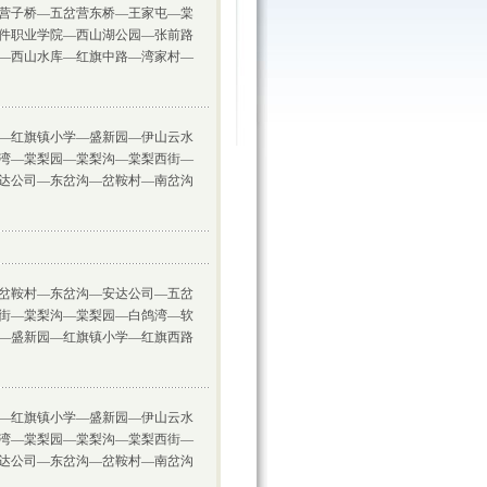
营子桥—五岔营东桥—王家屯—棠
件职业学院—西山湖公园—张前路
—西山水库—红旗中路—湾家村—
—红旗镇小学—盛新园—伊山云水
湾—棠梨园—棠梨沟—棠梨西街—
达公司—东岔沟—岔鞍村—南岔沟
岔鞍村—东岔沟—安达公司—五岔
街—棠梨沟—棠梨园—白鸽湾—软
—盛新园—红旗镇小学—红旗西路
—红旗镇小学—盛新园—伊山云水
湾—棠梨园—棠梨沟—棠梨西街—
达公司—东岔沟—岔鞍村—南岔沟