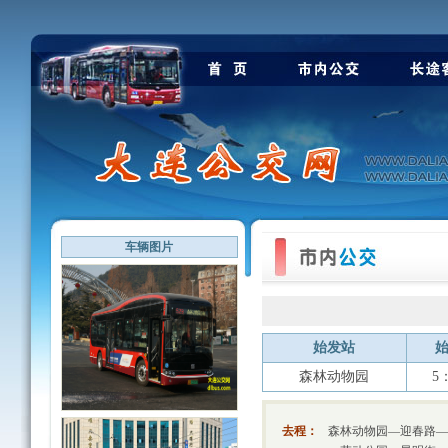
车辆图片
始发站
森林动物园
5
去程：
森林动物园—迎春路—