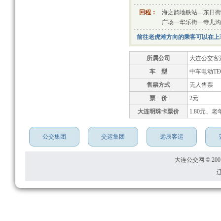
回程：
海之韵地铁站—东日街
广场—华乐街—寺儿沟
前往老虎滩方向的乘客可以在上
所属公司
大连公交客
车 型
中车电动TEG
售票方式
无人售票
票 价
2元
大连明珠卡票价
1.80元、老
公交集团
交运集团
远辰客运
大连公交网 © 2001
辽