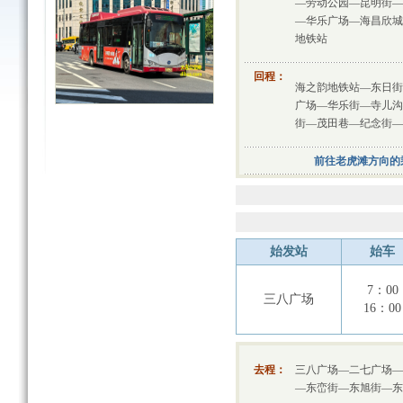
—劳动公园—昆明街—
—华乐广场—海昌欣城
地铁站
回程：
海之韵地铁站—东日街
广场—华乐街—寺儿沟
街—茂田巷—纪念街—
前往老虎滩方向的
始发站
始车
7：00
三八广场
16：00
去程：
三八广场—二七广场—
—东峦街—东旭街—东