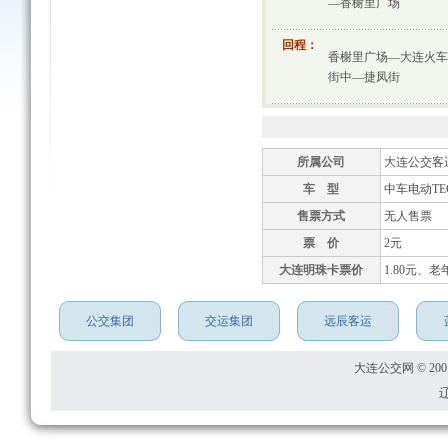
—香榭里广场
回程：
香榭里广场—大连火车
街中—捷凤街
所属公司
大连公交客
车 型
中车电动TEG
售票方式
无人售票
票 价
2元
大连明珠卡票价
1.80元、老
公交集团
交运集团
远辰客运
大连公交网 © 2001
辽