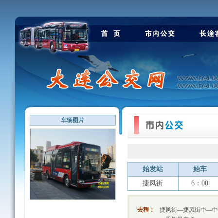
车辆图片
始发站
始车
捷凤街
6：00
去程：
捷凤街—捷凤街中—中