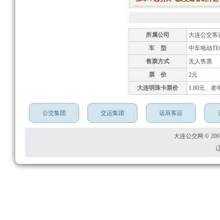
所属公司
大连公交客
车 型
中车电动TEG
售票方式
无人售票
票 价
2元
大连明珠卡票价
1.80元、老
公交集团
交运集团
远辰客运
大连公交网 © 2001
辽