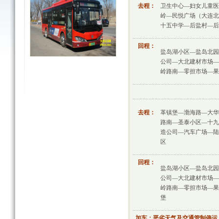
去程：
卫生中心—妇女儿童医
岭—民悦广场（大连北
十五中学—后盐村—后
回程：
盐岛湖小区—盐岛北园
公司—大北建材市场—
岭路南—零担市场—果
去程：
革镇堡—渤海路—大华
路南—圣泰小区—十九
造公司—汽车广场—陆
区
回程：
盐岛湖小区—盐岛北园
公司—大北建材市场—
岭路南—零担市场—果
堡
加车：恶劣天气及交通管制停运