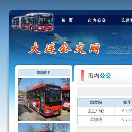
车辆图片
始发站
始车
卫生中心
6：0
革镇堡
6：3