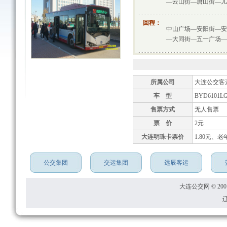
—云山街—唐山街—儿
回程：
中山广场—安阳街—安
—大同街—五一广场—
所属公司
大连公交客
车 型
BYD6101L
售票方式
无人售票
票 价
2元
大连明珠卡票价
1.80元、老
公交集团
交运集团
远辰客运
大连公交网 © 2001
辽