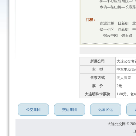
柳—中心医院南院—中
市场—鞍山路—长春路
回程：
青泥洼桥—日新街—北
侯一小区—沙跃街—中
—锦云中园—锦石路—
所属公司
大连公交客
车 型
中车电动TEG
售票方式
无人售票
票 价
2元
大连明珠卡票价
1.80元、老
公交集团
交运集团
远辰客运
大连公交网 © 2001
辽