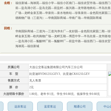
去程：
福佳新城—海禄苑—福佳小学—福佳小区南门—福佳农贸市场—福佳西门
前—盐岛湖小区—盐岛北园—前盐村—振兴路—龙华路地铁站—半岛欣座
广场—龙畔金泉五期—华泉街—泉水地铁站—珍珠泉街—金色阳光家园二
德购物广场（三道沟）—华南国际商城—华南广场—华南国际商城
回程：
华南国际商城—三道沟—三道沟净水厂—友好园—金色阳光家园二期—珍
畔金泉五期—欧尚购物广场—龙畔五期—博思中学—半岛欣座—龙华路地
—盐岛湖小区—氯酸钾厂前—氯酸钾厂—前盐中路—福佳西门—福佳农贸
海禄苑—福佳新城
所属公司
大连公交客运集团有限公司汽车三分公司
车 型
比亚迪BYD6121LGEV3、比亚迪CK6121LGEV
售票方式
无人售票
票 价
2元
大连明珠卡票价
1.80元、老年卡1元、学生卡0.80元、低保学生卡0.60元
远辰客运
蓝星客运
顺通公司
中山