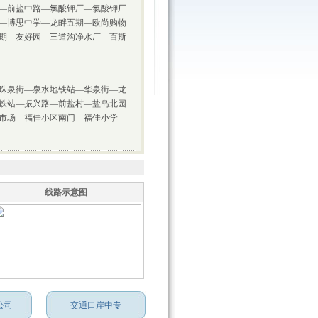
—前盐中路—氯酸钾厂—氯酸钾厂
—博思中学—龙畔五期—欧尚购物
期—友好园—三道沟净水厂—百斯
珠泉街—泉水地铁站—华泉街—龙
铁站—振兴路—前盐村—盐岛北园
市场—福佳小区南门—福佳小学—
线路示意图
公司
交通口岸中专