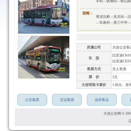
车站—抚顺街—鞍山路
回程：
青泥洼桥—东关街—日
—车家村—第三中学—
所属公司
大连公交客
比亚迪CK61
车 型
比亚迪CK61
售票方式
无人售票
票 价
2元
大连明珠卡票价
1.80元、老
公交集团
交运集团
远辰客运
大连公交网 © 2001
辽