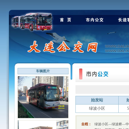
车辆图片
始发站
绿波小区
5
去程：
绿波小区—绿波桥—中