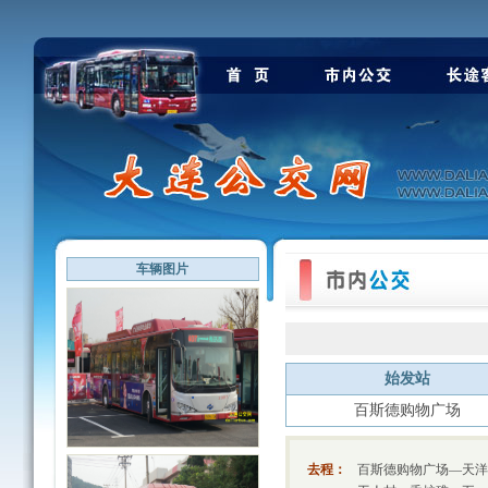
车辆图片
始发站
百斯德购物广场
去程：
百斯德购物广场—天洋