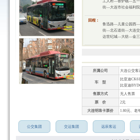
工人村—香炉礁—五一
街—大连市社会福利院
回程：
鲁迅路—儿童公园西—
街—北石道街—大连交
达世纪城—大纺—金三
所属公司
大连公交客
比亚迪CK61
车 型
比亚迪BYD6
售票方式
无人售票
票 价
2元
大连明珠卡票价
1.80元、老
公交集团
交运集团
远辰客运