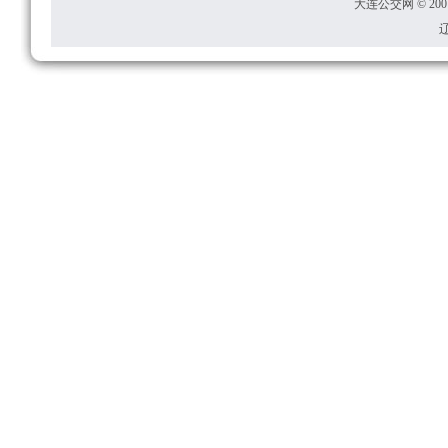
大连公交网 © 2001
辽