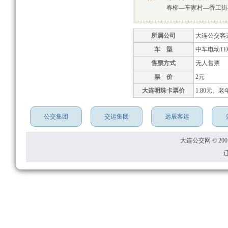
春柳—车家村—香工街
所属公司
大连公交客
车 型
中车电动TEG
售票方式
无人售票
票 价
2元
大连明珠卡票价
1.80元、老
公交集团
交运集团
远辰客运
大连公交网 © 2001
辽