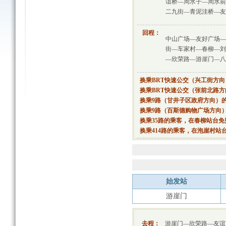
谊桥—周水子—周水前
二九街—青泥洼桥—友
回程：
中山广场—友好广场—
街—车家村—春柳—刘
—欣荣路—游崖门—八
换乘BRT快速公交（兴工街方
换乘BRT快速公交（张前北路
换乘9路（甘井子区政府方向）
换乘9路（百斯德购物广场方向
换乘35路的乘客，在春柳站台免
换乘414路的乘客，在泡崖村站
始发站
游崖门
去程：
游崖门—欣荣路—友谊