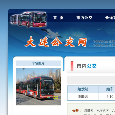
车辆图片
始发站
始车
康顺园
5:10
去程：
康顺园—泡崖八区—八