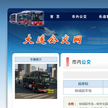
车辆图片
始发站
锦城园市场
去程：
锦城园市场—锦华北园