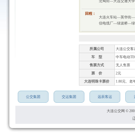
北甸街—大连交通大学
回程：
大连火车站—英华街—
信电缆厂—绿波桥—绿
所属公司
大连公交客
车 型
中车电动TEG
售票方式
无人售票
票 价
2元
大连明珠卡票价
1.80元、老
公交集团
交运集团
远辰客运
大连公交网 © 2001
辽