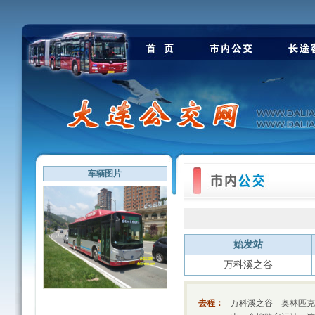
车辆图片
始发站
万科溪之谷
去程：
万科溪之谷—奥林匹克