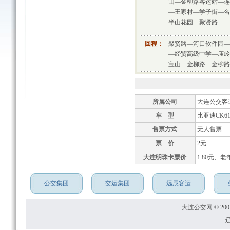
山—金柳路客运站—连
—王家村—学子街—名
半山花园—聚贤路
回程：
聚贤路—河口软件园—
—经贸高级中学—庙岭
宝山—金柳路—金柳路
所属公司
大连公交客
车 型
比亚迪CK61
售票方式
无人售票
票 价
2元
大连明珠卡票价
1.80元、老
公交集团
交运集团
远辰客运
大连公交网 © 2001
辽