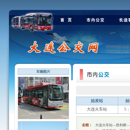
车辆图片
始发站
始
大连火车站
5：
去程：
大连火车站—胜利桥—