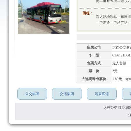
街—港东五街—港东六
回程：
海之韵地铁站—东日街
—港浦路—港湾广场—
所属公司
大连公交客
车 型
CK6121LG
售票方式
无人售票
票 价
2元
大连明珠卡票价
1.80元、老
公交集团
交运集团
远辰客运
大连公交网 © 2001
辽