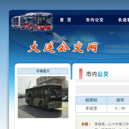
车辆图片
始发站
始车
革镇堡
6：00
去程：
革镇堡—八十中第三中