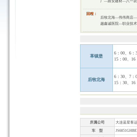
厂—路安建材—八一农
回程：
后牧北海—伟伟商店—
越鑫诚医院—职业技术
6：00、6：
革镇堡
15：00、16
6：30、7：
后牧北海
15：30、16
所属公司
大连蓝星客
车 型
JS6851GHBE