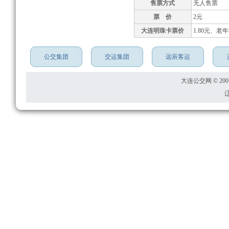
售票方式
无人售票
票 价
2元
大连明珠卡票价
1.80元、老
公交集团
交运集团
远辰客运
大连公交网 © 2001
辽