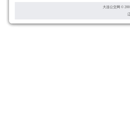
大连公交网 © 2001
辽