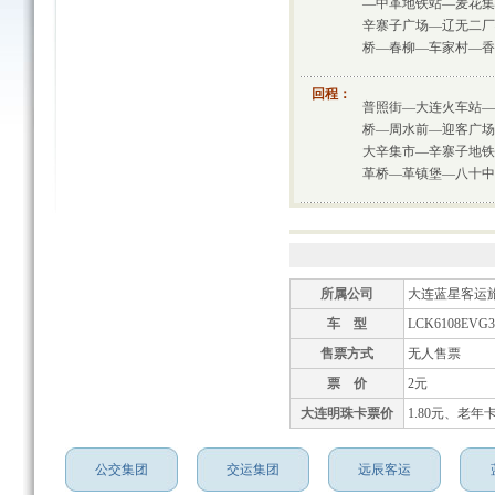
—中革地铁站—麦花集
辛寨子广场—辽无二厂
桥—春柳—车家村—香
回程：
普照街—大连火车站—
桥—周水前—迎客广场
大辛集市—辛寨子地铁
革桥—革镇堡—八十中
所属公司
大连蓝星客运
车 型
LCK6108EVG
售票方式
无人售票
票 价
2元
大连明珠卡票价
1.80元、老年
公交集团
交运集团
远辰客运