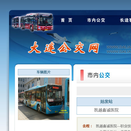
车辆图片
始发站
凯越鑫诚医院
去程：
凯越鑫诚医院—职业技