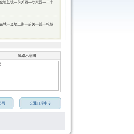
金地艺境—前关西—欣家园—二十
在城—金地三期—前关—益丰乾城
线路示意图
公司
交通口岸中专