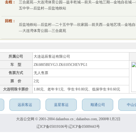
去程：
三合庭苑—大连湾体育公园—益丰乾城—前关—金地三期—金地自在城—
五中学—后盐村—后盐地铁站
回程：
后盐地铁站—后盐村—二十五中学—欣家园—前关西—金地艺境—金地自
—大连湾体育公园—三合庭苑
所属公司
大连远辰客运有限公司
车 型
ZK6805BEVG3 ZK6105CHEVPG1
售票方式
无人售票
票 价
2元
大连明珠卡票价
1.80元、老年卡1元、学生卡0.80元、低保学生卡0.60元
远辰客运
蓝星客运
顺通公司
中山
大连公交网 © 2001-2004 dalianbus.cn ; dalianbus.com, 2008年1月2日
辽ICP备05019106号\辽ICP备05009443号